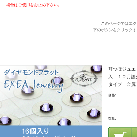
場合はご使用をお止め下さい。
このページではエク
下のボタンをクリックす
耳つぼジュエリ
入 １２月誕生
タイプ 金属
価格:
数量: