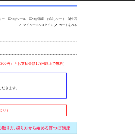
リー
耳つぼシール
耳つぼ講座
お試しシート
誕生石
マイページへログイン
カートをみる
便200円）＊お支払金額1万円以上で無料
］
ただきます。
より）