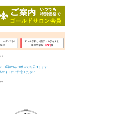
**
マト運輸のネコポスでお届けします
偽サイトにご注意ください
**