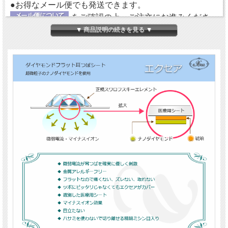
●お得なメール便でも発送できます。
をご確認の上、ご注文にお進みくださ
い。
▼ 商品説明の続きを見る ▼
【ダイヤモンドの微弱電流】
エクセアは、肌に触れた瞬間から微弱電流を流し始め耳
つぼを優しく刺激するフラットタイプの耳つぼシートで
す。耳つぼに直接あたるパッド部分に、電位（電圧）を
持った特別なナノダイヤモンドを使用しています。
【金属アレルギーフリー＆クリーン】
鉱物であるダイヤモンド（ナノダイヤモンド）には、金
属や、身体に悪影響を及ぼす成分が含まれていません。
エクセアについては、
『耳つぼシート エクセア』
にて
詳しくご紹介していますので、ご参照ください。