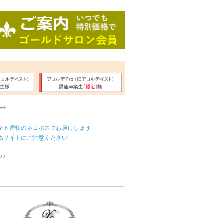
**
マト運輸のネコポスでお届けします
偽サイトにご注意ください
**