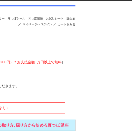
リー
耳つぼシール
耳つぼ講座
お試しシート
誕生石
マイページへログイン
カートをみる
便200円）＊お支払金額1万円以上で無料
］
ただきます。
より）