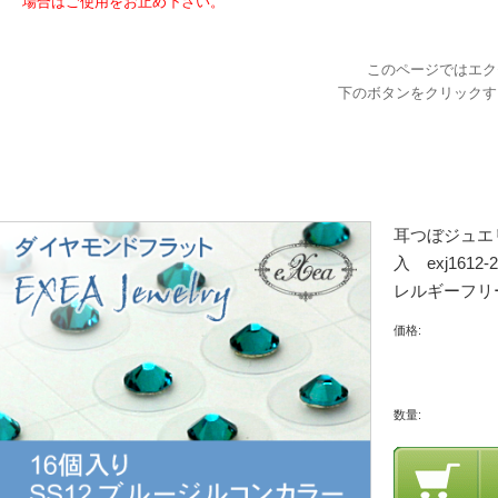
場合はご使用をお止め下さい。
このページではエク
下のボタンをクリックす
耳つぼジュエ
入 exj16
レルギーフリ
価格:
数量: