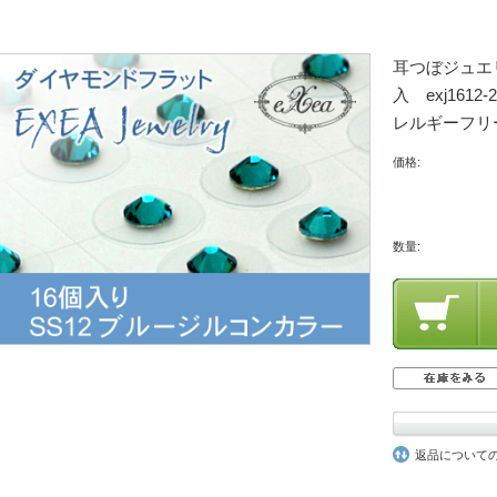
耳つぼジュエ
入 exj16
レルギーフリ
価格:
数量:
返品について