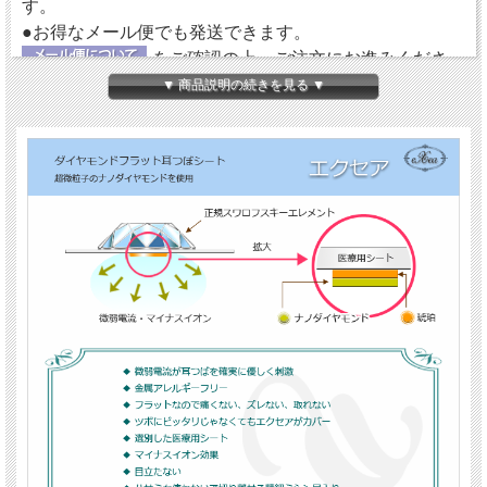
す。
●お得なメール便でも発送できます。
をご確認の上、ご注文にお進みくださ
い。
▼ 商品説明の続きを見る ▼
【ダイヤモンドの微弱電流】
エクセアは、肌に触れた瞬間から微弱電流を流し始め耳
つぼを優しく刺激するフラットタイプの耳つぼシートで
す。耳つぼに直接あたるパッド部分に、電位（電圧）を
持った特別なナノダイヤモンドを使用しています。
【金属アレルギーフリー＆クリーン】
鉱物であるダイヤモンド（ナノダイヤモンド）には、金
属や、身体に悪影響を及ぼす成分が含まれていません。
エクセアについては、
『耳つぼシート エクセア』
にて
詳しくご紹介していますので、ご参照ください。