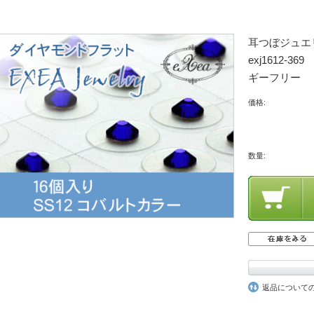
耳つぼジュエ
exj1612
ギーフリー 
価格:
数量:
返品について