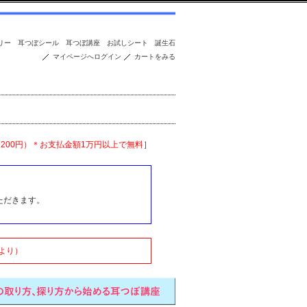
リー
耳つぼシール
耳つぼ講座
お試しシート
誕生石
マイページへログイン
カートをみる
便200円）＊お支払金額1万円以上で無料
］
ただきます。
より）