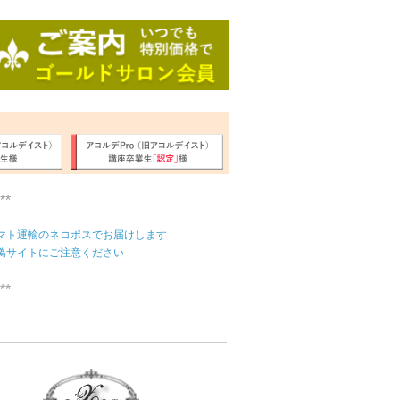
**
マト運輸のネコポスでお届けします
偽サイトにご注意ください
**