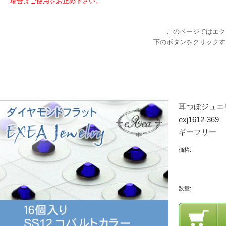
場合はご使用をお止め下さい。
このページではエク
下のボタンをクリックす
耳つぼジュエ
exj1612
ギーフリー 
価格:
数量: