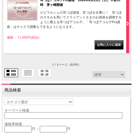
耳つぼアコルデPro講座 2026年8月23日（日）午前10
時 茅ヶ崎開催
ビビマルシェの耳つぼ講座。耳つぼを仕事に！ 耳つぼ
のスキルを用いてクライアントさまのお身体を調律する
ように整える耳つぼアコルデ。「耳つぼアコルデPro講
座」はチャクラ調整もできるようになります。
価格： 71,500円(税込)
1 / 1ページ
（全3件）
商品検索
キーワード検索
価格帯検索
円 ～
円