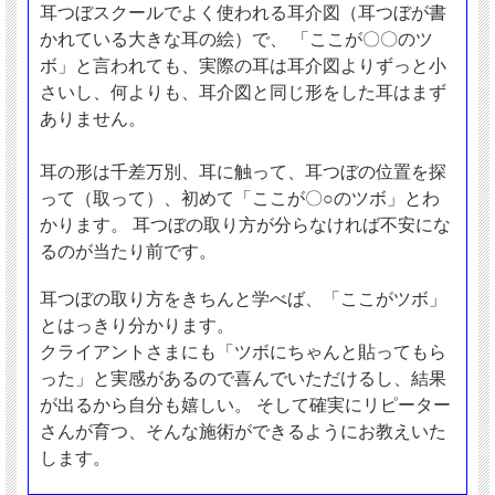
耳つぼスクールでよく使われる耳介図（耳つぼが書
かれている大きな耳の絵）で、 「ここが〇〇のツ
ボ」と言われても、実際の耳は耳介図よりずっと小
さいし、何よりも、耳介図と同じ形をした耳はまず
ありません。
耳の形は千差万別、耳に触って、耳つぼの位置を探
って（取って）、初めて「ここが〇○のツボ」とわ
かります。 耳つぼの取り方が分らなければ不安にな
るのが当たり前です。
耳つぼの取り方をきちんと学べば、「ここがツボ」
とはっきり分かります。
クライアントさまにも「ツボにちゃんと貼ってもら
った」と実感があるので喜んでいただけるし、結果
が出るから自分も嬉しい。 そして確実にリピーター
さんが育つ、そんな施術ができるようにお教えいた
します。