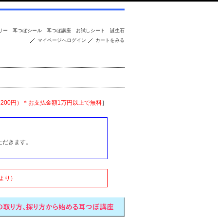
リー
耳つぼシール
耳つぼ講座
お試しシート
誕生石
マイページへログイン
カートをみる
便200円）＊お支払金額1万円以上で無料
］
ただきます。
より）