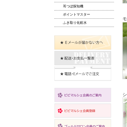
耳つぼ探知機
ポイントマスター
モ
ふき取り化粧水
シ