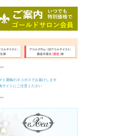
**
マト運輸のネコポスでお届けします
偽サイトにご注意ください
**