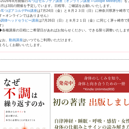
●2026年8月開催の
耳つぼセルフケア講座（オンライン講座＝Google Meet利用）
を
8月は3回の開催を予定しています。日程等、ご確認をお願いいたします。
●
耳つぼアコルデPro講座
は7月24日（金）と８月２３日（日）に神奈川県茅ケ崎市
す＝オンラインではありません）
●
調律ヘッドセラピー講座
は7月26日（日）と８月２１日（金）に同じく茅ヶ崎市
す）
◆各種講座の日程にご希望日があればお知らせください。できる限り調整いたしま
なお、
動画講座
はいつでもご利用いただけます。
よろしくお願いいたします。