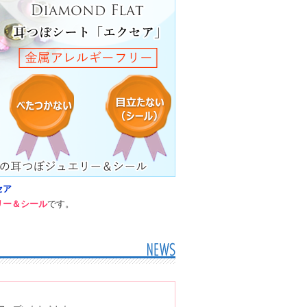
セア
リー＆シール
です。