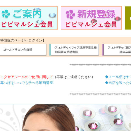
【特設販売ページへログイン】
***********************************
◆エクセアシールのご使用に関して
（再販はご遠慮ください）
◆メール便はヤ
◆耳つぼをいつでも学べる動画講座
◆当店を装った
***********************************