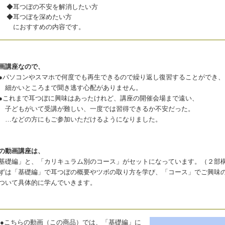
◆耳つぼの不安を解消したい方
◆耳つぼを深めたい方
におすすめの内容です。
画講座なので、
パソコンやスマホで何度でも再生できるので繰り返し復習することができ、
かいところまで聞き逃す心配がありません。
これまで耳つぼに興味はあったけれど、講座の開催会場まで遠い、
どもがいて受講が難しい、一度では習得できるか不安だった。
などの方にもご参加いただけるようになりました。
の動画講座は、
基礎編」と、「カリキュラム別のコース」がセットになっています。（２部
ずは「基礎編」で耳つぼの概要やツボの取り方を学び、「コース」でご興味
ついて具体的に学んでいきます。
●こちらの動画（この商品）では、「基礎編」に