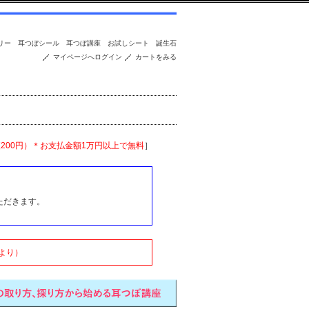
リー
耳つぼシール
耳つぼ講座
お試しシート
誕生石
マイページへログイン
カートをみる
便200円）＊お支払金額1万円以上で無料
］
ただきます。
より）