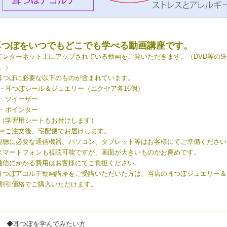
耳つぼをいつでもどこでも学べる動画講座です。
インターネット上にアップされている動画をご覧いただきます。（DVD等の
。）
耳つぼに必要な以下のものが含まれています。
耳つぼシール＆ジュエリー（エクセア各16個）
ツイーザー
ポインター
学習用シートもお付けします）
ご注文後、宅配便でお届けします。
視聴に必要な通信機器、パソコン、タブレット等はお客様にてご準備ください
スマートフォンも視聴可能ですが、画面が大きいものがお薦めです。
通信にかかる費用はお客様にてご負担ください。
耳つぼアコルデ動画講座をご受講いただいた方は、当店の耳つぼジュエリー＆
割引価格でご購入いただけます。
◆耳つぼを学んでみたい方