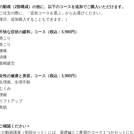
の動画（2部構成）の他に、以下のコースを追加でご購入いただけます。
ご注文の際に、「追加コースを選ぶ」からお選びください。
後日、追加購入することもできます。）
不快な症状の緩和」コース（税込：3,980円）
肩こり
首こり
腰痛
頭痛
眼精疲労
女性の健康と美容」コース（税込：3,980円）
生理痛、生理不順
むくみ
便秘
リフトアップ
美肌
ご確認ください＞
この動画講座（初回セット）には、基礎編とご希望のコース１つがセットにな