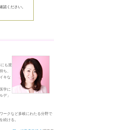
確認ください。
年にも渡
持ち、
イキな
医学に
ルデ」
ワークなど多岐にわたる分野で
を続ける。