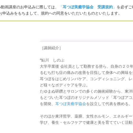
●動画講座のお申込みに際しては、
「
耳つぼ美癒学協会 受講規約
」
を必ずご
お申込みをもちまして、規約への同意をいただいたものといたします。
［講師紹介］
*鮎川 しのぶ
大学卒業後 会社員として勤務する傍ら、自身の２０
るむち打ち症の痛みの改善を目指して身体への興味を
耳つぼをはじめリンパケア、コンディショニング、レ
ど様々なボディケアを学ぶ。
たゆまぬ研鑽とサロンでの多くの施術経験から、東洋
もとづいた耳つぼのオリジナルメソッド「耳つぼアコ
を開発、
耳つぼ美癒学協会
を設立して代表を務める。
そのほか東洋哲学、薬膳、女性ホルモン、エネルギー
学び、養生・セルフケアで健康と美を育てていく活動