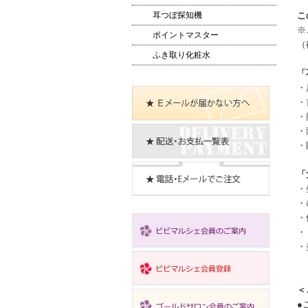
耳つぼ探知機
こ
※
ポイントマスター
（
ふき取り化粧水
「
・
・
・
・
・
「
・
・
・
・
・
＜
●