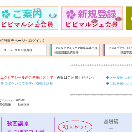
【特設販売ページへログイン】
***********************************
◆エクセアシールのご使用に関して
（再販はご遠慮ください）
◆メール便はヤ
◆耳つぼをいつでも学べる動画講座
◆当店を装った
***********************************
ビマルシェ HOME
資格講座
動画講座