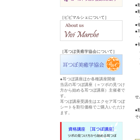
●
●
［ビビマルシェについて］
ア
●
●
で
●
ご
［耳つぼ美癒学協会について］
ま
⇒
＊
＊
●耳つぼ講座ほか各種講座開催
か
当店の耳つぼ講座（＝ツボの見つけ
方から始める耳つぼ講座）主催者で
＊
す。
せ
耳つぼ講座受講生はエクセア耳つぼ
動
シートを割引価格でご購入いただけ
●
ます。
そ