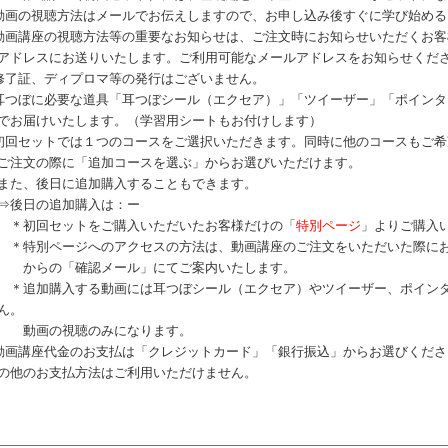
動画の視聴方法はメールでお伝えしますので、お申し込み後すぐに学び始める
動画講座の視聴方法等の重要なお知らせは、ご注文時にお知らせいただくお客
ドレスにお送りいたします。ご利用可能なメールアドレスをお知らせくだ
修了証、ディプロマ等の発行はございません。
耳つぼに必要な道具「耳つぼシール（エクセア）」「ツイーザー」「ポインタ
お届けいたします。（学習用シートもお付けします）
初回セットでは１つのコースをご選択いただきます。同時に他のコースもご希
注文の際に「追加コースを選ぶ」からお選びいただけます。
た、後日に追加購入することもできます。
後日の追加購入は：ー
初回セットをご購入いただいたお客様だけの「
特別ページ
」よりご購入
特別ページへのアクセスの方法は、動画講座のご注文をいただいた際に
らの「確認メール」にてご案内いたします。
追加購入する動画には耳つぼシール（エクセア）やツイーザー、ポインタ
ん。
画の視聴のみになります。
動画講座代金のお支払は「クレジットカード」「銀行振込」からお選びくださ
の他のお支払方法はご利用いただけません。