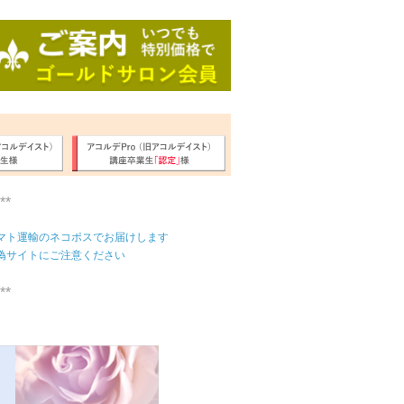
**
マト運輸のネコポスでお届けします
偽サイトにご注意ください
**