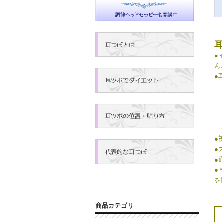
●
ん
●
・
・
・
（
⇒
●
●
●
●
を
商品カテゴリ