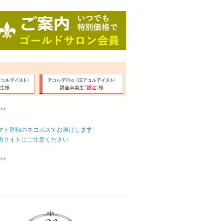
**
マト運輸のネコポスでお届けします
偽サイトにご注意ください
**