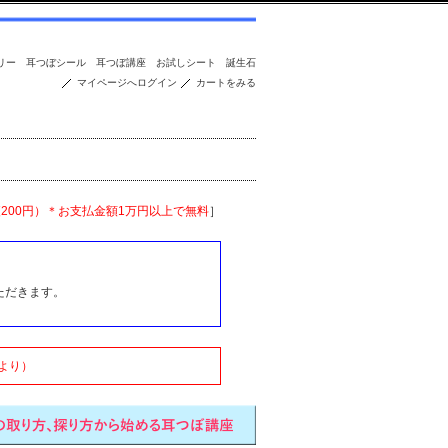
リー
耳つぼシール
耳つぼ講座
お試しシート
誕生石
マイページへログイン
カートをみる
便200円）＊お支払金額1万円以上で無料
］
ただきます。
より）