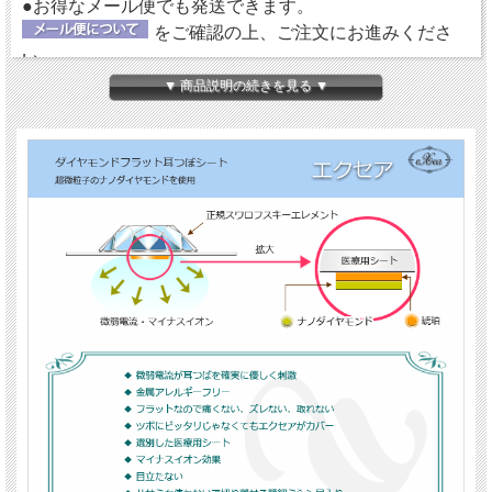
●お得なメール便でも発送できます。
をご確認の上、ご注文にお進みくださ
い。
▼ 商品説明の続きを見る ▼
【ダイヤモンドの微弱電流】
エクセアは、肌に触れた瞬間から微弱電流を流し始め耳
つぼを優しく刺激するフラットタイプの耳つぼシートで
す。耳つぼに直接あたるパッド部分に、電位（電圧）を
持った特別なナノダイヤモンドを使用しています。
【金属アレルギーフリー＆クリーン】
鉱物であるダイヤモンド（ナノダイヤモンド）には、金
属や、身体に悪影響を及ぼす成分が含まれていません。
エクセアについては、
『耳つぼシート エクセア』
にて
詳しくご紹介していますので、ご参照ください。