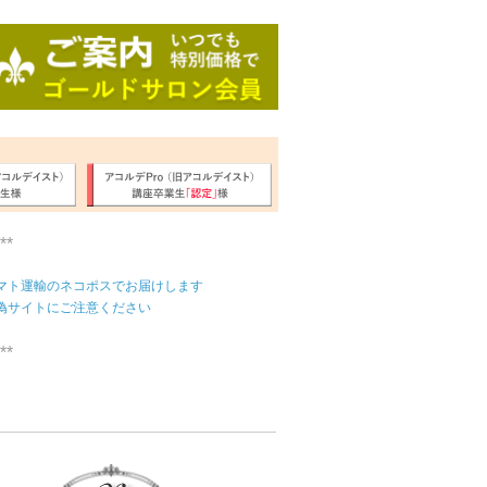
**
マト運輸のネコポスでお届けします
偽サイトにご注意ください
**