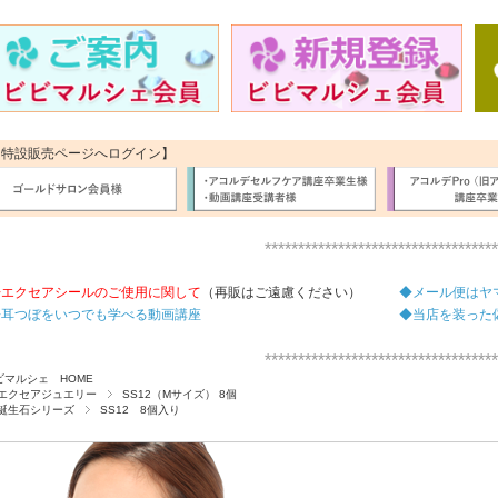
【特設販売ページへログイン】
***********************************
◆エクセアシールのご使用に関して
（再販はご遠慮ください）
◆メール便はヤ
◆耳つぼをいつでも学べる動画講座
◆当店を装った
***********************************
ビマルシェ HOME
エクセアジュエリー
SS12（Mサイズ） 8個
誕生石シリーズ
SS12 8個入り