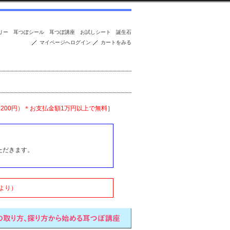
リー
耳つぼシール
耳つぼ講座
お試しシート
誕生石
マイページへログイン
カートをみる
便200円）＊お支払金額1万円以上で無料
］
ただきます。
より）