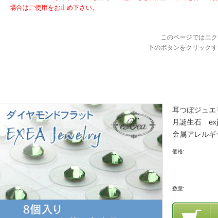
場合はご使用をお止め下さい。
このページではエク
下のボタンをクリックす
耳つぼジュエ
月誕生石 ex
金属アレルギ
価格:
数量: