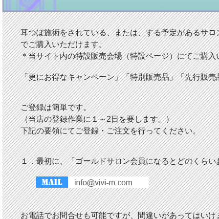
耳つぼ施術をされている、または、する予定があるサロ
でご購入いただけます。
＊当サイト内の特設販売会場（特設ページ）にてご購入
「更にお得なキャンペーン」「特別販売品」「先行販売
ご登録は簡単です。
（当店の登録作業に１～2日を要します。）
下記の要領にてご登録・ご注文を行ってください。
１．最初に、「ゴールドサロン会員になるとどのくらい
お電話でお問合せも可能ですが、間違いがあってはいけ